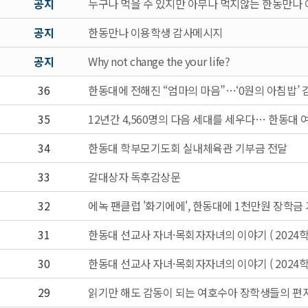
공지
누구나 먹을 수 있지만 아무나 먹지않는 한동만나
공지
한동만나 이용학생 감사메시지
공지
Why not change the your life?
36
한동대에 전해진 “엄마의 마음”…‘0원의 아침밥’ 
35
12년간 4,560명의 다음 세대를 세우다… 한동대 
34
한동대 학부모기도회 실내체육관 기부금 전달
33
갈대상자 독후감상문
32
에녹 팬클럽 '화기에에', 한동대에 1천만원 장학금
31
한동대 선교사 자녀·목회자자녀의 이야기 ( 2024
30
한동대 선교사 자녀·목회자자녀의 이야기 ( 2024
29
읽기만 해도 감동이 되는 여호수아 장학생들의 편지