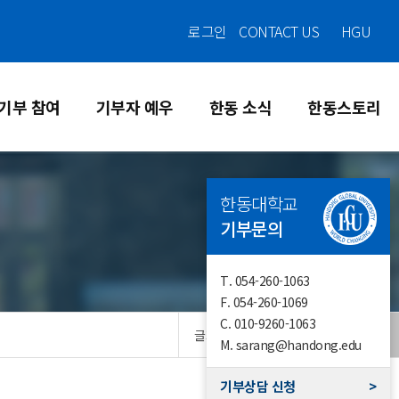
로그인
CONTACT US
HGU
기부 참여
기부자 예우
한동 소식
한동스토리
한동대학교
기부문의
T.
054-260-1063
F.
054-260-1069
C.
010-9260-1063
글자크기
M.
sarang@handong.edu
기부상담 신청
>