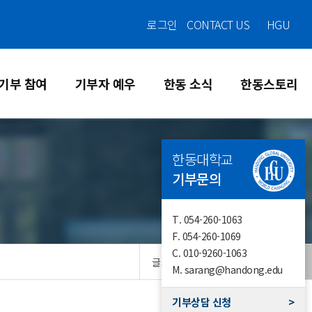
로그인
CONTACT US
HGU
기부 참여
기부자 예우
한동 소식
한동스토리
한동대학교
기부문의
T.
054-260-1063
F.
054-260-1069
C.
010-9260-1063
글자크기
M.
sarang@handong.edu
기부상담 신청
>