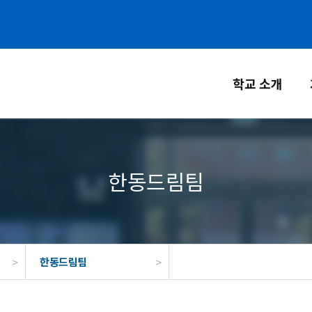
학교 소개
한동드림팀
>
>
한동드림팀