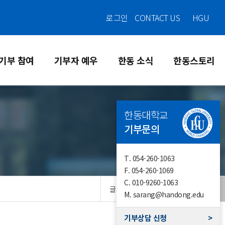
로그인
CONTACT US
HGU
기부 참여
기부자 예우
한동 소식
한동스토리
한동대학교
기부문의
T.
054-260-1063
F.
054-260-1069
C.
010-9260-1063
글자크기
M.
sarang@handong.edu
기부상담 신청
>