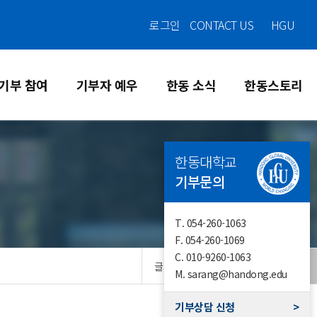
로그인
CONTACT US
HGU
기부 참여
기부자 예우
한동 소식
한동스토리
한동대학교
기부문의
T.
054-260-1063
F.
054-260-1069
C.
010-9260-1063
글자크기
M.
sarang@handong.edu
기부상담 신청
>